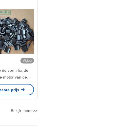
Video
de de vorm harde
e motor van de
het ferrietmagneet
beste prijs
30 131
Bekijk meer >>