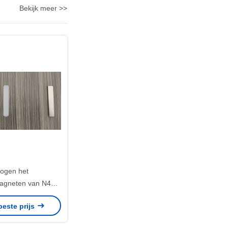
Bekijk meer >>
ogen het
gneten van N45H
oor BLDC-Vorm
beste prijs
X3mm van de
torboog