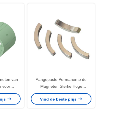
neten van
Aangepaste Permanente de
 voor
Magneten Sterke Hoge
BLDC
Dwangkracht van de
rijs
Vind de beste prijs
t/ey-2048
Neodymiummotor