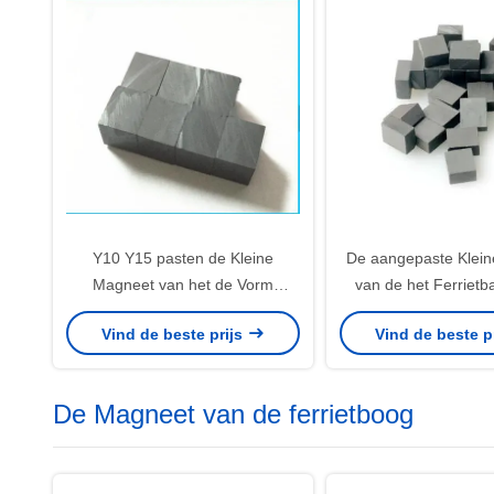
Y10 Y15 pasten de Kleine
De aangepaste Klei
Magneet van het de Vorm
van de het Ferrietb
Isotrope Ferriet van het Barblok
Groottebarium Cera
Vind de beste prijs
Vind de beste p
aan
Verkoop 25.4*12
De Magneet van de ferrietboog