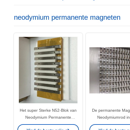
neodymium permanente magneten
Het super Sterke N52-Blok van
De permanente Mag
Neodymium Permanente
Neodymiumrod ind
Magneten met Twee verzonk
neodymium cylinder 