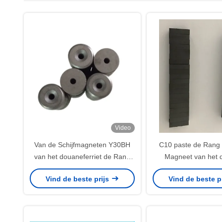
Video
Van de Schijfmagneten Y30BH
C10 paste de Rang 
van het douaneferriet de Rang
Magneet van het 
D15.2Xd3.2Xd8XH6 met
Isotrope Ferriet van 
Vind de beste prijs
Vind de beste p
Verzonken Gat
aan