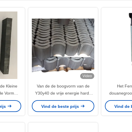
Video
de Kleine
Van de de boogvorm van de
Het Fer
de Vorm
Y30y40 de vrije energie harde
douanegroo
het Barblok
ceramische magneet voor motor
Permanente S
rijs
Vind de beste prijs
Vind de 
540 550 775
met drij
Gemagneti