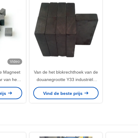
Video
ne Magneet
Van de het blokrechthoek van de
ar van het
douanegrootte Y33 industriële
misch voor
het ferrietmagneet voor
rijs
Vind de beste prijs
.7*6.35
multifunctioneel