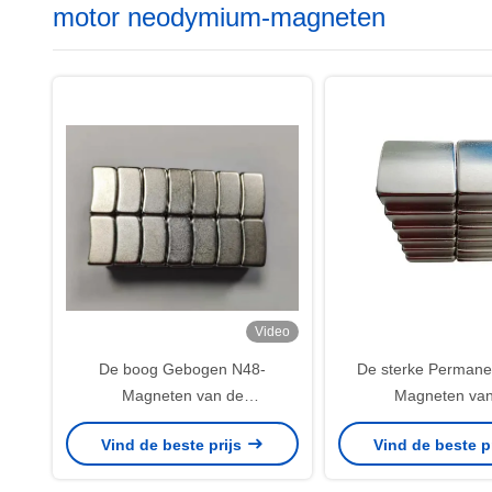
motor neodymium-magneten
Video
De boog Gebogen N48-
De sterke Permane
Magneten van de
Magneten van
Neodymiummotor voor BLDC-
Neodymiumboog voor
Vind de beste prijs
Vind de beste p
Motor MM. van X25 van R52.4 X
van de Motorm
R41.3-