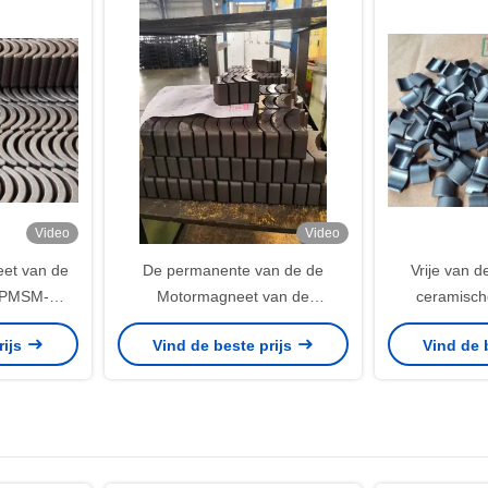
Video
Video
eet van de
De permanente van de de
Vrije van 
r PMSM-
Motormagneet van de
ceramisch
SO9001
Ferrietstap Ceramische
energieboog 
rijs
Vind de beste prijs
Vind de 
Anticorrosieve Boog R75.15 x
1
r67.15 x W64