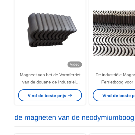
Video
Magneet van het de Vormferriet
De industriële Magn
van de douane de Industriële
Ferrietboog voo
Boog voor Plafondventilatorbldc
Motorrohs SGS I
Vind de beste prijs
Vind de beste p
Motor
Certificatie
de magneten van de neodymiumboog