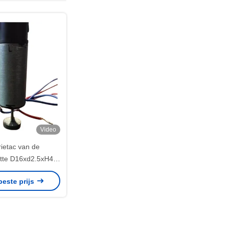
Video
rietac van de
tte D16xd2.5xH4
ynchrone Motoren
beste prijs
fwerk radiaal
seerde Magneet