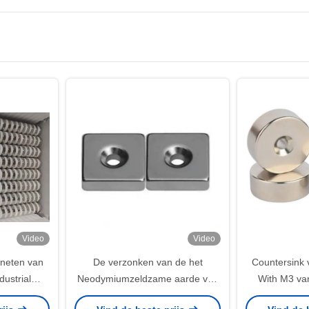
Video
Video
neten van
De verzonken van de het
Countersink
ustrial
Neodymiumzeldzame aarde van
With M3 va
D50X15 N52
de Gatenn52 Rang Permanente
Permanente