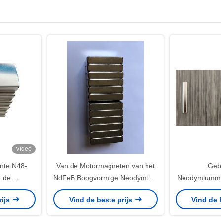
Video
nte N48-
Van de Motormagneten van het
Geb
 de
NdFeB Boogvormige Neodymium
Neodymiumma
 de Stator
Permanente Dikte 6mm
NiCuNi v
rijs
Vind de beste prijs
Vind de 
otor
58X9.95
Mo