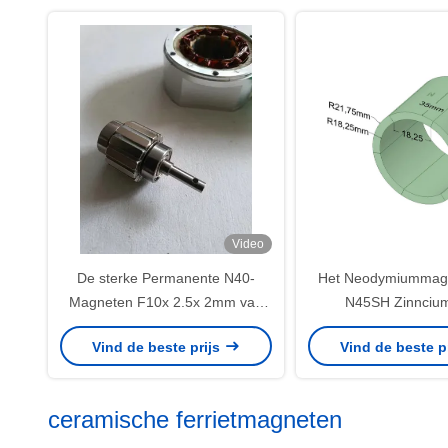
Video
De sterke Permanente N40-
Het Neodymiummag
Magneten F10x 2.5x 2mm van
N45SH Zinncium
de Neodymiumbar voor de Rotor
Servomotor 
Vind de beste prijs
Vind de beste p
van de Motormotor
SAC90S25/3/TB/voe
ceramische ferrietmagneten