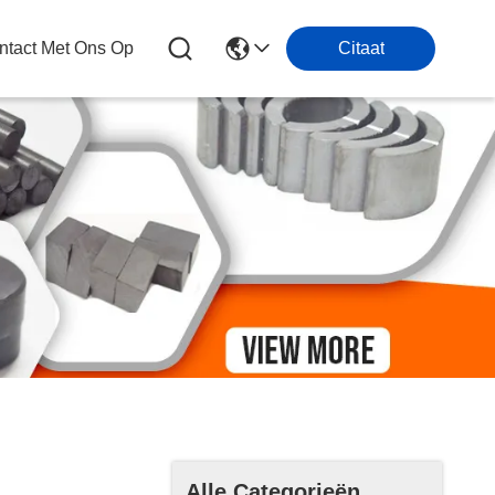
tact Met Ons Op
Citaat
Alle Categorieën