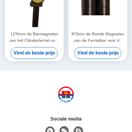
12*6mm de Barmagneten
8*3mm de Ronde Magneten
van het Cilinderferriet voor
van de Ferrietbar voor de
de Magnetische Kaart van
Ijskasten van het Prikborden
Vind de beste prijs
Vind de beste prijs
Koelkastwhiteboard
van de het Schermdeur
Sociale media