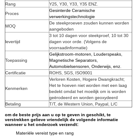
Rang
Y25, Y30, Y33, Y35 ENZ.
Gesinterde Ceramische
Proces
verwerkingstechnologie
De steekproeven zouden kunnen worden
MOQ
aangeboden
3 tot 10 dagen voor steekproef, 10 tot 30
levertijd
dagen voor orde. (Volgens de
voorraadinformatie)
Gelijkstroom-motoren, Louderspeaks,
Toepassing
Magnetische Separators,
Automobielsensoren, Onderwijs, enz.
Certificatie
ROHS, SGS, ISO9001
Verloren Kosten, Hogere Dwangkracht;
Het te hoeven niet worden met een laag
Kenmerken
bedekt omdat het moeilijk om is worden
geërodeerd en worden geoxydeerd
Betaling
T/T, de Western Union, Paypal, L/C
om de beste prijs aan u op te geven in geschikt, te
verstrekken gelieve vriendelijk de volgende informatie
wanneer u het onderzoek verzendt:
Materiële vereist type en rang