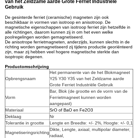
van het Zeldzame aarde Grote Ferriet Industriële
Gebruik
De gesinterde ferriet (ceramische) magneten zijn ook
beschikbaar in vormen van isotroop en anisotroop. De
magnetische eigenschappen van isotroop ferriet zijn hetzelfde in
alle richtingen, daarom kunnen zij in om het even welke
poolregelingen worden gemagnetiseerd.
De anisotrope ferrietmagneten, anderzijds, kunnen slechts in de
richting worden gemagnetiseerd zij tijdens productie georiënteerd
zijn, maar zij hebben veel hogere magnetische sterkte dan
isoptropic degenen.
Productomschrijving
Het permanente van de het Blokmagneet
Opbrengsnaam
Y25 Y30 Y35 van het Zeldzame aarde
Grote Ferriet Industriële Gebruik
Bar, Blok (de grootte en de vorm van de
Vorm
Ferrietmagneet kunnen worden
aangepast)
Materiaal
SrO of BaO en Fe2O3
Deklaag
Nr
Tolerantie in grootte
Lengte en Breedte: +/- 2%, Hoogte: +/- 0,1
Dikte, Lengte, axiaal, multipolar diameter,
Magnetiseringsrichting
radiaal,