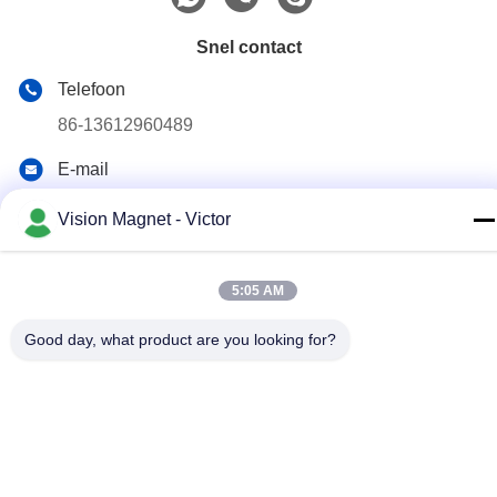
Snel contact
Telefoon
86-13612960489
E-mail
marketing@vision-moulding.com
Vision Magnet - Victor
Adres
1/F, die 7, Zhengqiangda-Wetenschap en Technologiepark,
Xiangyang-Road, Shigu-Gemeenschap, Tangxia-Stad,
5:05 AM
Dongguan-Stad, de Provincie van Guangdong bouwen,
China
Good day, what product are you looking for?
Privacybeleid
|
Sitemap
China Goede kwaliteit industriële neodymiummagneten
Auteursrecht © 2019-2026 Vision Magnetoelectricity Technology
Co., Ltd. Alle rechten voorbehouden.