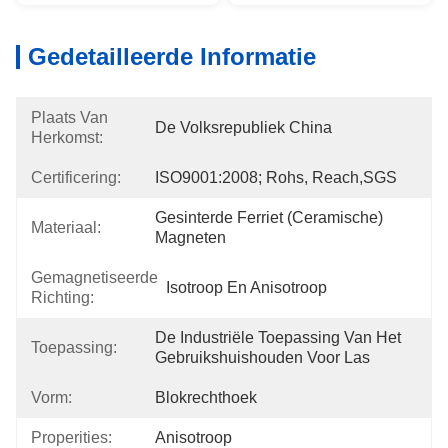
Gedetailleerde Informatie
Plaats Van
De Volksrepubliek China
Herkomst:
Certificering:
ISO9001:2008; Rohs, Reach,SGS
Gesinterde Ferriet (ceramische) 
Materiaal:
Magneten
Gemagnetiseerde
Isotroop En Anisotroop
Richting:
De Industriële Toepassing Van Het 
Toepassing:
Gebruikshuishouden Voor Las
Vorm:
Blokrechthoek
Properities:
Anisotroop