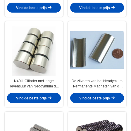
Neodymium/Magneet van
Prestaties van het
Zeldzame aardendfeb N42
Cilinderneodymium
Vind de beste prijs
Vind de beste prijs
N40H-Cilinder met lange
De zilveren van het Neodymium
levensuur van Neodymium de
Permanente Magneten van de
Permanente Magneten voor
Deklaagboog Magneet van het
Medische Producten
de Motorneodymium
Vind de beste prijs
Vind de beste prijs