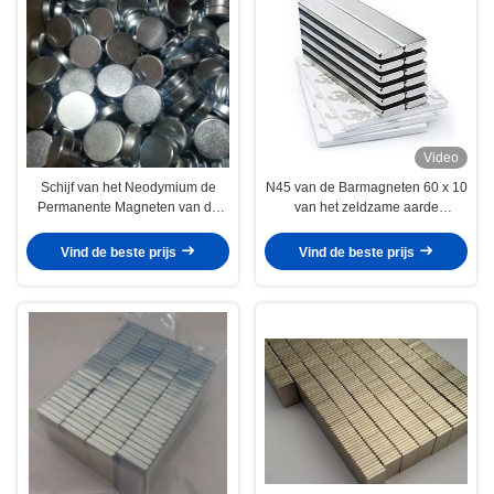
Video
Schijf van het Neodymium de
N45 van de Barmagneten 60 x 10
Permanente Magneten van de
van het zeldzame aarde
N35d10x2 Rang voor
Multifunctionele de Rang van
Magnetische Verpakkende Doos
Lange Neodymium x 3
Vind de beste prijs
Vind de beste prijs