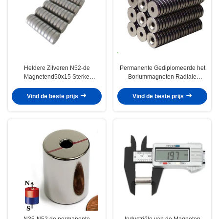
Heldere Zilveren N52-de
Permanente Gediplomeerde het
Magnetend50x15 Sterke
Boriummagneten Radiale
Gesinterde NdFeB Magneet van
Ringvormige ISO9001 van het
de Neodymiumschijf
Neodymiumijzer
Vind de beste prijs
Vind de beste prijs
N35-N52 de permanente
Industriële van de Magneten