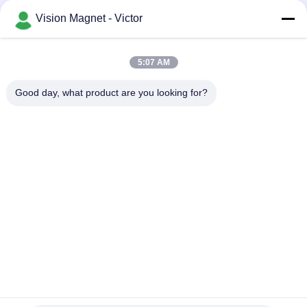
Vision Magnet - Victor
Snel contact
5:07 AM
Telefoon
Good day, what product are you looking for?
86-13612960489
E-mail
marketing@vision-moulding.com
Adres
3/F, Bldg F, Hui Hong Industrial Park, JinXiaoTang dorp,
Fenggang Town, Dongguan City, provincie Guangdong,
523702 China
Privacybeleid
|
Sitemap
China Goede kwaliteit industriële neodymiummagneten
Auteursrecht © 2019-2026 Dongguan Vision Plastics