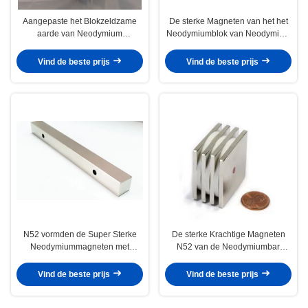
Aangepaste het Blokzeldzame
De sterke Magneten van het het
aarde van Neodymium
Neodymiumblok van Neodymium
Permanente Magneten voor
Permanente Magneten N45-N50
Industrieel Gebruik
Vind de beste prijs
Vind de beste prijs
N52 vormden de Super Sterke
De sterke Krachtige Magneten
Neodymiummagneten met
N52 van de Neodymiumbar
Gatenblok Met hoge weerstand
sorteren Vierkante Hoge
Coercivity
Vind de beste prijs
Vind de beste prijs