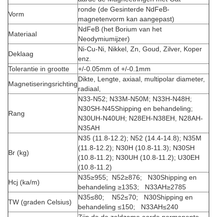
ronde (de Gesinterde NdFeB-
Vorm
magnetenvorm kan aangepast)
NdFeB (het Borium van het
Materiaal
Neodymiumijzer)
Ni-Cu-Ni, Nikkel, Zn, Goud, Zilver, Koper
Deklaag
enz.
Tolerantie in grootte
+/-0.05mm of +/-0.1mm
Dikte, Lengte, axiaal, multipolar diameter,
Magnetiseringsrichting
radiaal,
N33-N52; N33M-N50M; N33H-N48H;
N30SH-N45Shipping en behandeling;
Rang
N30UH-N40UH; N28EH-N38EH, N28AH-
N35AH
N35 (11.8-12.2); N52 (14.4-14.8); N35M
(11.8-12.2); N30H (10.8-11.3); N30SH
Br (kg)
(10.8-11.2); N30UH (10.8-11.2); U30EH
(10.8-11.2)
N35≥955; N52≥876; N30Shipping en
Hcj (ka/m)
behandeling ≥1353; N33AH≥2785
N35≤80; N52≤70; N30Shipping en
TW (graden Celsius)
behandeling ≤150; N33AH≤240