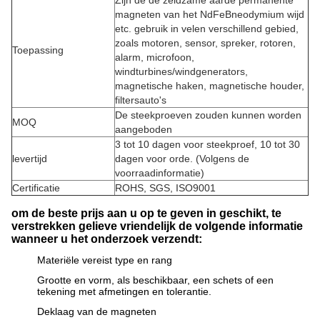
Zijn de
de
zeldzame aarde permanente
magneten van
het
NdFeBneodymium wijd
etc.
gebruik in velen verschillend gebied,
zoals motoren, sensor, spreker, rotoren,
Toepassing
alarm, microfoon,
windturbines/windgenerators,
magnetische haken, magnetische houder,
filtersauto's
De steekproeven zouden kunnen worden
MOQ
aangeboden
3 tot 10 dagen voor steekproef, 10 tot 30
levertijd
dagen voor orde. (Volgens de
voorraadinformatie)
Certificatie
ROHS, SGS, ISO9001
om de beste prijs aan u op te geven in geschikt, te
verstrekken gelieve vriendelijk de volgende informatie
wanneer u het onderzoek verzendt:
Materiële vereist type en rang
Grootte en vorm, als beschikbaar, een schets of een
tekening met afmetingen en tolerantie.
Deklaag van de magneten