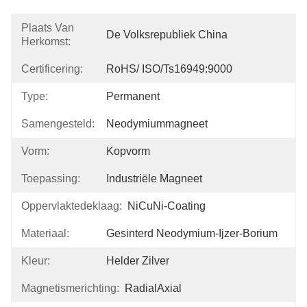
Plaats Van
De Volksrepubliek China
Herkomst:
Certificering:
RoHS/ ISO/Ts16949:9000
Type:
Permanent
Samengesteld:
Neodymiummagneet
Vorm:
Kopvorm
Toepassing:
Industriële Magneet
Oppervlaktedeklaag:
NiCuNi-Coating
Materiaal:
Gesinterd Neodymium-Ijzer-Borium
Kleur:
Helder Zilver
Magnetismerichting:
RadialAxial