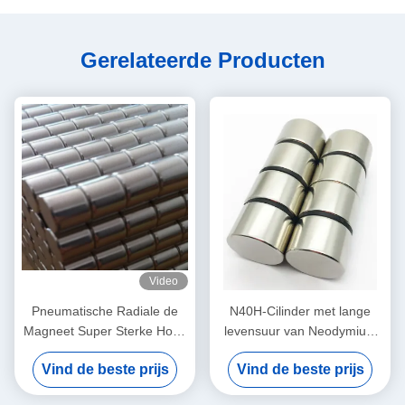
Gerelateerde Producten
Video
Pneumatische Radiale de
N40H-Cilinder met lange
Magneet Super Sterke Hoge
levensuur van Neodymium
Prestaties van het
de Permanente Magneten
Vind de beste prijs
Vind de beste prijs
Cilinderneodymium
voor Medische Producten