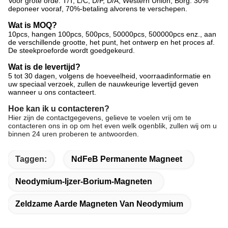
Voor grote orde: T/T, L/C, D/P, D/A, Western Union, Borg. 30%
deponeer vooraf, 70%-betaling alvorens te verschepen.
Wat is MOQ?
10pcs, hangen 100pcs, 500pcs, 50000pcs, 500000pcs enz., aan
de verschillende grootte, het punt, het ontwerp en het proces af.
De steekproeforde wordt goedgekeurd.
Wat is de levertijd?
5 tot 30 dagen, volgens de hoeveelheid, voorraadinformatie en
uw speciaal verzoek, zullen de nauwkeurige levertijd geven
wanneer u ons contacteert.
Hoe kan ik u contacteren?
Hier zijn de contactgegevens, gelieve te voelen vrij om te
contacteren ons in op om het even welk ogenblik, zullen wij om u
binnen 24 uren proberen te antwoorden.
Taggen:
NdFeB Permanente Magneet
Neodymium-Ijzer-Borium-Magneten
Zeldzame Aarde Magneten Van Neodymium