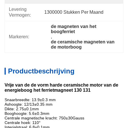
Levering
1300000 Stukken Per Maand
Vermogen:
de magneten van het 
boogferriet
Markeren:
, 
de ceramische magneten van 
de motorboog
Productbeschrijving
Vrije van de de vorm harde ceramische motor van de
energieboog het ferrietmagneet 130 131
Snaarbreedte: 13.9±0.3 mm
Ashoogte: 12/13±0.35 mm
Dikte: 2.75±0.1mm
Booghoogte: 5.6±0.3mm
Centrale magnetische kracht: 750±30Gauss
Centrale hoek: 110°
Interialstraal: 6.8±0.1mm