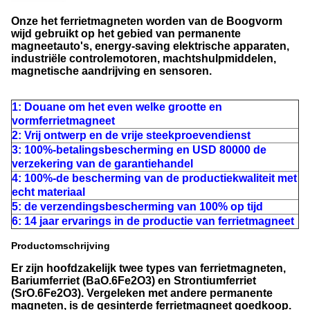
Onze het ferrietmagneten worden van de Boogvorm
wijd gebruikt op het gebied van permanente
magneetauto's, energy-saving elektrische apparaten,
industriële controlemotoren, machtshulpmiddelen,
magnetische aandrijving en sensoren.
1: Douane om het even welke grootte en
vormferrietmagneet
2: Vrij ontwerp en de vrije steekproevendienst
3: 100%-betalingsbescherming en USD 80000 de
verzekering van de garantiehandel
4: 100%-de bescherming van de productiekwaliteit met
echt materiaal
5: de verzendingsbescherming van 100% op tijd
6: 14 jaar ervarings in de productie van ferrietmagneet
Productomschrijving
Er zijn hoofdzakelijk twee types van ferrietmagneten,
Bariumferriet (BaO.6Fe2O3) en Strontiumferriet
(SrO.6Fe2O3). Vergeleken met andere permanente
magneten, is de gesinterde ferrietmagneet goedkoop.