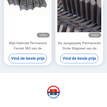
Video
Video
Wijd Gebruikt Permanent
De aangepaste Permanente
Ferriet 360 van de
Grote Magneet van de
Boogvorm Magneet voor
Ferrietboog voor Luchtpomp
Vind de beste prijs
Vind de beste prijs
PMDC-Motor
52.12*50.18*7.27 mm