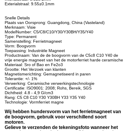
Exterialstraal: 9.55±0.1mm
Snelle Details
Plaats van Oorsprong: Guangdong, China (Vasteland)
Merknaam: Visie
ModelNumber: C5/C8/C10/Y30/Y30BH/Y35/Y40
Type: Permanent
Samenstelling: Ferrietmagneet
Vorm: Boogvorm
Toepassing: Industriële Magneet
Productnaam: Van de de boogvorm van de C5c8 C10 Y40 de
vrije energie magneet van het de motorferriet harde ceramische
Materiaal: Sro of Bao en Fe2o3
Grootte: Het Verzoek van klanten
Magnetismerichting: Gemagnetiseerd in paren
Tolerantie: +/- 1%
Verwerking: Ceramische verwerkingstechnologie
Certificatie: ISO9001: 2008; Rohs, Bereik, SGS
Dichtheid: 4.8 - 4,9 G/cm3
Rang: C5 C8 C10 Y30 Y30BH Y33 Y35 Y40
Technologie: Vormferriet magne
Wij hebben hundersvorm van het ferrietmagneet van
de boogvorm, gebruik voor verschillend soort
motoren.
Gelieve te verzenden de tekeningsfoto wanneer het