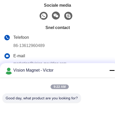
Sociale media
Snel contact
Telefoon
86-13612960489
E-mail
marketing@vision-moulding.com
Vision Magnet - Victor
Adres
3/F, Bldg F, Hui Hong Industrial Park, JinXiaoTang dorp,
Fenggang Town, Dongguan City, provincie Guangdong,
9:22 AM
523702 China
Good day, what product are you looking for?
Privacybeleid
|
Sitemap
China Goede kwaliteit industriële neodymiummagneten