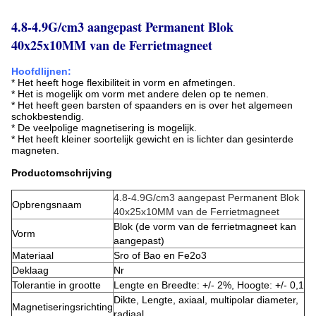
4.8-4.9G/cm3 aangepast Permanent Blok
40x25x10MM van de Ferrietmagneet
Hoofdlijnen:
* Het heeft hoge flexibiliteit in vorm en afmetingen.
* Het is mogelijk om vorm met andere delen op te nemen.
* Het heeft geen barsten of spaanders en is over het algemeen
schokbestendig.
* De veelpolige magnetisering is mogelijk.
* Het heeft kleiner soortelijk gewicht en is lichter dan gesinterde
magneten.
Productomschrijving
4.8-4.9G/cm3 aangepast Permanent Blok
Opbrengsnaam
40x25x10MM van de Ferrietmagneet
Blok (de vorm van de ferrietmagneet kan
Vorm
aangepast)
Materiaal
Sro of Bao en Fe2o3
Deklaag
Nr
Tolerantie in grootte
Lengte en Breedte: +/- 2%, Hoogte: +/- 0,1
Dikte, Lengte, axiaal, multipolar diameter,
Magnetiseringsrichting
radiaal,