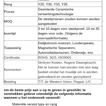
Rang
Y25, Y30, Y33, Y35
Gesinterde Ceramische
Proces
verwerkingstechnologie
De steekproeven zouden kunnen worden
MOQ
aangeboden
3 tot 10 dagen voor steekproef, 10 tot 30
levertijd
dagen voor orde. (Volgens de
voorraadinformatie)
Gelijkstroom-motoren, Louderspeaks,
Toepassing
Magnetische Separators,
Automobielsensoren, Onderwijs, enz.
Certificatie
ROHS, SGS, ISO9001
Verloren Kosten, Hogere Dwangkracht;
Het te hoeven niet worden met een laag
Kenmerken
bedekt omdat het moeilijk om is worden
geërodeerd en worden geoxydeerd
Betaling
T/T, de Western Union, Paypal, L/C
om de beste prijs aan u op te geven in geschikt, te
verstrekken gelieve vriendelijk de volgende informatie
wanneer u het onderzoek verzendt:
Materiële vereist type en rang