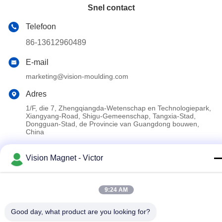
Snel contact
Telefoon
86-13612960489
E-mail
marketing@vision-moulding.com
Adres
1/F, die 7, Zhengqiangda-Wetenschap en Technologiepark,
Xiangyang-Road, Shigu-Gemeenschap, Tangxia-Stad,
Dongguan-Stad, de Provincie van Guangdong bouwen,
China
Vision Magnet - Victor
Privacybeleid
|
Sitemap
China Goede kwaliteit industriële neodymiummagneten
9:24 AM
Auteursrecht © 2019-2026 Vision Magnetoelectricity Technology
Co., Ltd. Alle rechten voorbehouden.
Good day, what product are you looking for?