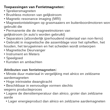
Toepassingen van Ferrietmagneten:
• Sprekersmagneten
• Brushless motoren van gelijkstroom
• Magnetic resonance imaging (MRI)
• Magneetontstekingen op grasmaaiers en buitenboordmotoren wo
gebruikt die
• Permanente die de magneetmotoren van
gelijkstroom (in auto's worden gebruikt)
• Separators (afzonderlijk ijzerhoudend materiaal van non-ferro)
• Gebruikt in magnetische die assemblage voor het opheffen, het
houden, het terugwinnen en het scheiden wordt ontworpen
• Magnetische Deurvanger
• Instrument en Meters
• Speelgoed
• Kunsten en ambachten
Attributen van ferrietmagneten:
• Minste duur materiaal in vergelijking met alnico en zeldzame
aardemagneten
• Hoge intrinsieke dwangkracht
• Beschikbaar in eenvoudige vormen slechts
wegens productieproces
• Lagere de diensttemperatuur dan alnico, groter dan zeldzame
aarde
• Lager energieproduct dan alnico en zeldzame aardemagneten