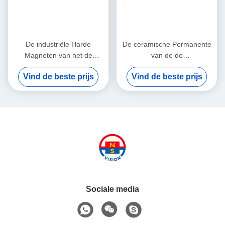
De industriële Harde
De ceramische Permanente
Magneten van het de
van de de
Magneten Ceramische
Magnetenzeldzame aarde
Vind de beste prijs
Vind de beste prijs
Ferriet van het Ferriet
van het Ferrietblok
Krachtige Blok
Magneten van de het
Ferrietbar
Sociale media