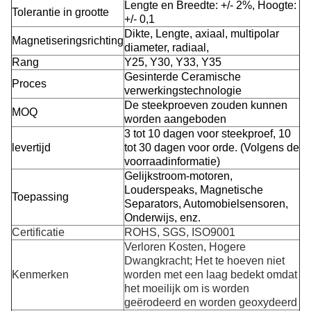
Lengte en Breedte: +/- 2%, Hoogte:
Tolerantie in grootte
+/- 0,1
Dikte, Lengte, axiaal, multipolar
Magnetiseringsrichting
diameter, radiaal,
Rang
Y25, Y30, Y33, Y35
Gesinterde Ceramische
Proces
verwerkingstechnologie
De steekproeven zouden kunnen
MOQ
worden aangeboden
3 tot 10 dagen voor steekproef, 10
levertijd
tot 30 dagen voor orde. (Volgens de
voorraadinformatie)
Gelijkstroom-motoren,
Louderspeaks, Magnetische
Toepassing
Separators, Automobielsensoren,
Onderwijs, enz.
Certificatie
ROHS, SGS, ISO9001
Verloren Kosten, Hogere
Dwangkracht; Het te hoeven niet
Kenmerken
worden met een laag bedekt omdat
het moeilijk om is worden
geërodeerd en worden geoxydeerd