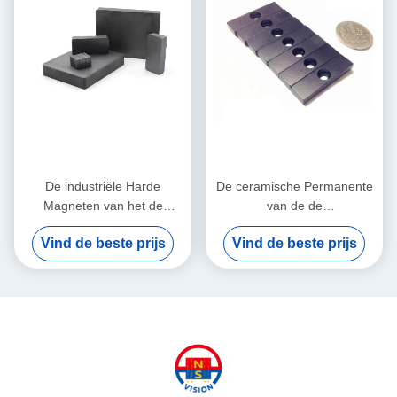
De industriële Harde
De ceramische Permanente
Magneten van het de
van de de
Magneten Ceramische
Magnetenzeldzame aarde
Vind de beste prijs
Vind de beste prijs
Ferriet van het Ferriet
van het Ferrietblok
Krachtige Blok
Magneten van de het
Ferrietbar