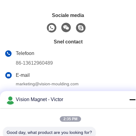
Sociale media
Snel contact
Telefoon
86-13612960489
E-mail
marketing@vision-moulding.com
Adres
Vision Magnet - Victor
1/F, die 7, Zhengqiangda-Wetenschap en Technologiepark,
Xiangyang-Road, Shigu-Gemeenschap, Tangxia-Stad,
Dongguan-Stad, de Provincie van Guangdong bouwen,
China
2:35 PM
Good day, what product are you looking for?