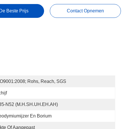
De Beste Prijs
Contact Opnemen
SO9001:2008; Rohs, Reach, SGS
hijf
35-N52 (M.H.SH.UH.EH.AH)
eodymiumijzer En Borium
kte Of Aangepast