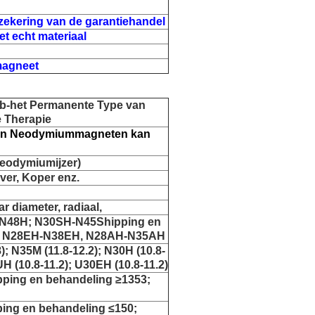
ekering van de garantiehandel
t echt materiaal
magneet
b-het Permanente Type van
 Therapie
 van Neodymiummagneten kan
eodymiumijzer)
lver, Koper enz.
ar diameter, radiaal,
N48H; N30SH-N45Shipping en
; N28EH-N38EH, N28AH-N35AH
8); N35M (11.8-12.2); N30H (10.8-
UH (10.8-11.2); U30EH (10.8-11.2)
ping en behandeling ≥1353;
ng en behandeling ≤150;