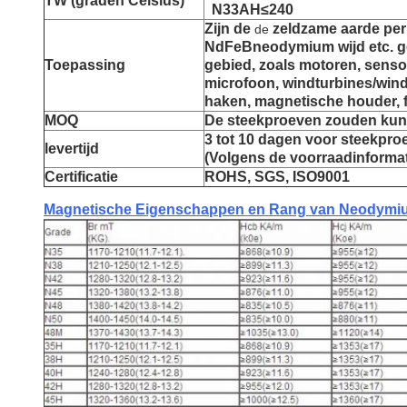
TW (graden Celsius)
N33AH≤240
Zijn de
zeldzame aarde pe
de
NdFeBneodymium wijd
etc.
g
Toepassing
gebied, zoals motoren, sensor
microfoon,
windturbines/win
haken, magnetische houder, f
MOQ
De steekproeven zouden ku
3 tot 10 dagen voor steekproe
levertijd
(Volgens de voorraadinformat
Certificatie
ROHS, SGS, ISO9001
Magnetische Eigenschappen en Rang van Neodym