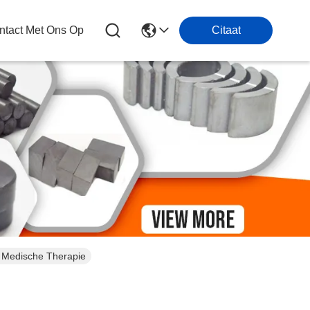
tact Met Ons Op
Citaat
 Medische Therapie