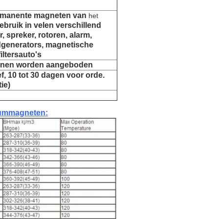
rmanente magneten van
het
ebruik in velen verschillend
, spreker, rotoren, alarm,
dgenerators, magnetische
iltersauto's
nnen worden aangeboden
f, 10 tot 30 dagen voor orde.
ie)
iummagneten: