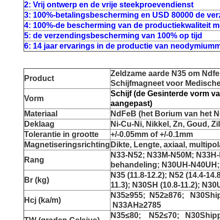
2: Vrij ontwerp en de vrije steekproevendienst
3: 100%-betalingsbescherming en USD 80000 de verz
4: 100%-de bescherming van de productiekwaliteit me
5: de verzendingsbescherming van 100% op tijd
6: 14 jaar ervarings in de productie van neodymium
Zeldzame aarde N35 om Ndfe
Product
Schijfmagneet voor Medische
Schijf (de Gesinterde vorm
Vorm
aangepast)
Materiaal
NdFeB (het Borium van het N
Deklaag
Ni-Cu-Ni, Nikkel, Zn, Goud, Zi
Tolerantie in grootte
+/-0.05mm of +/-0.1mm
Magnetiseringsrichting
Dikte, Lengte, axiaal, multipol
N33-N52; N33M-N50M; N33H-
Rang
behandeling; N30UH-N40UH
N35 (11.8-12.2); N52 (14.4-14.
Br (kg)
11.3); N30SH (10.8-11.2); N30
N35≥955; N52≥876; N30Ship
Hcj (ka/m)
N33AH≥2785
N35≤80; N52≤70; N30Shippi