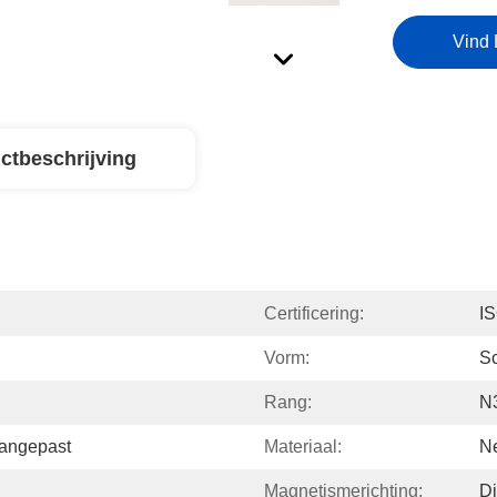
Vind 
ctbeschrijving
Certificering:
I
Vorm:
Sc
Rang:
N
Aangepast
Materiaal:
N
Magnetismerichting:
Di