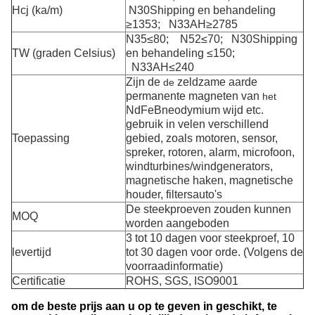
Hcj (ka/m)
N30Shipping en behandeling
≥1353; N33AH≥2785
N35≤80; N52≤70; N30Shipping
TW (graden Celsius)
en behandeling ≤150;
N33AH≤240
Zijn de
zeldzame aarde
de
permanente magneten van
het
NdFeBneodymium wijd
etc.
gebruik in velen verschillend
Toepassing
gebied, zoals motoren, sensor,
spreker, rotoren, alarm, microfoon,
windturbines/windgenerators,
magnetische haken, magnetische
houder, filtersauto's
De steekproeven zouden kunnen
MOQ
worden aangeboden
3 tot 10 dagen voor steekproef, 10
levertijd
tot 30 dagen voor orde. (Volgens de
voorraadinformatie)
Certificatie
ROHS, SGS, ISO9001
om de beste prijs aan u op te geven in geschikt, te