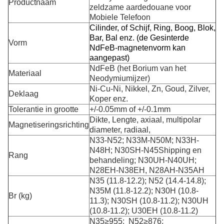
Productnaam
zeldzame aardedouane voor
Mobiele Telefoon
Cilinder, of Schijf, Ring, Boog, Blok,
Bar, Bal enz. (de Gesinterde
Vorm
NdFeB-magnetenvorm kan
aangepast)
NdFeB (het Borium van het
Materiaal
Neodymiumijzer)
Ni-Cu-Ni, Nikkel, Zn, Goud, Zilver,
Deklaag
Koper enz.
Tolerantie in grootte
+/-0.05mm of +/-0.1mm
Dikte, Lengte, axiaal, multipolar
Magnetiseringsrichting
diameter, radiaal,
N33-N52; N33M-N50M; N33H-
N48H; N30SH-N45Shipping en
Rang
behandeling; N30UH-N40UH;
N28EH-N38EH, N28AH-N35AH
N35 (11.8-12.2); N52 (14.4-14.8);
N35M (11.8-12.2); N30H (10.8-
Br (kg)
11.3); N30SH (10.8-11.2); N30UH
(10.8-11.2); U30EH (10.8-11.2)
N35≥955; N52≥876;