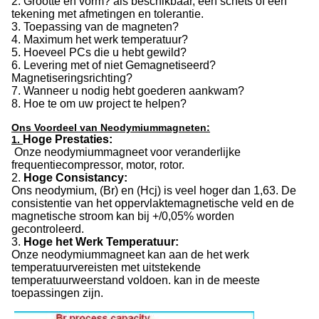
2. Grootte en vorm? als beschikbaar, een schets of een
tekening met afmetingen en tolerantie.
3. Toepassing van de magneten?
4. Maximum het werk temperatuur?
5. Hoeveel PCs die u hebt gewild?
6. Levering met of niet Gemagnetiseerd?
Magnetiseringsrichting?
7. Wanneer u nodig hebt goederen aankwam?
8. Hoe te om uw project te helpen?
Ons Voordeel van Neodymiummagneten:
Hoge Prestaties:
1.
Onze neodymiummagneet voor veranderlijke
frequentiecompressor, motor, rotor.
2.
Hoge Consistancy:
Ons neodymium, (Br) en (Hcj) is veel hoger dan 1,63. De
consistentie van het oppervlaktemagnetische veld en de
magnetische stroom kan bij +/0,05% worden
gecontroleerd.
3.
Hoge het Werk Temperatuur:
Onze neodymiummagneet kan aan de het werk
temperatuurvereisten met uitstekende
temperatuurweerstand voldoen. kan in de meeste
toepassingen zijn.