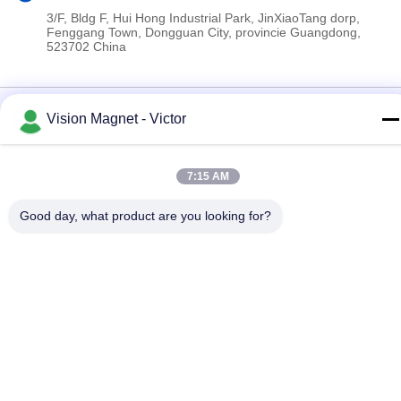
3/F, Bldg F, Hui Hong Industrial Park, JinXiaoTang dorp,
Fenggang Town, Dongguan City, provincie Guangdong,
523702 China
Privacybeleid
|
Sitemap
Vision Magnet - Victor
China Goede kwaliteit industriële neodymiummagneten
Auteursrecht © 2019-2026 Dongguan Vision Plastics
Magnetoelectricity Technology Co., Ltd. Alle rechten
7:15 AM
voorbehouden.
Good day, what product are you looking for?