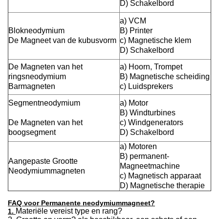
D) Schakelbord
a) VCM
Blokneodymium
B) Printer
De Magneet van de kubusvorm
c) Magnetische klem
D) Schakelbord
De Magneten van het
a) Hoorn, Trompet
ringsneodymium
B) Magnetische scheiding
Barmagneten
c) Luidsprekers
Segmentneodymium
a) Motor
B) Windturbines
De Magneten van het
c) Windgenerators
boogsegment
D) Schakelbord
a) Motoren
B) permanent-
Aangepaste Grootte
Magneetmachine
Neodymiummagneten
c) Magnetisch apparaat
D) Magnetische therapie
FAQ voor Permanente neodymiummagneet?
Materiële vereist type en rang?
1.