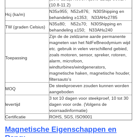
(10.8-11.2)
N35≥955; N52≥876; N30Shipping en
Hcj (ka/m)
behandeling ≥1353; N33AH≥2785
N35≤80; N52≤70; N30Shipping en
TW (graden Celsius)
behandeling ≤150; N33AH≤240
Zijn de
de
zeldzame aarde permanente
magneten van
het
NdFeBneodymium wijd
etc.
gebruik in velen verschillend gebied,
zoals motoren, sensor, spreker, rotoren,
Toepassing
alarm, microfoon,
windturbines/windgenerators,
magnetische haken, magnetische houder,
filtersauto's
De steekproeven zouden kunnen worden
MOQ
aangeboden
3 tot 10 dagen voor steekproef, 10 tot 30
levertijd
dagen voor orde. (Volgens de
voorraadinformatie)
Certificatie
ROHS, SGS, ISO9001
Magnetische Eigenschappen en