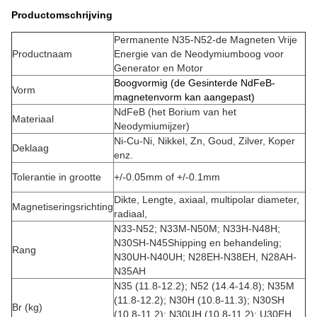
Productomschrijving
Permanente N35-N52-de Magneten Vrije
Productnaam
Energie van de Neodymiumboog voor
Generator en Motor
Boogvormig (de Gesinterde NdFeB-
Vorm
magnetenvorm kan aangepast)
NdFeB (het Borium van het
Materiaal
Neodymiumijzer)
Ni-Cu-Ni, Nikkel, Zn, Goud, Zilver, Koper
Deklaag
enz.
Tolerantie in grootte
+/-0.05mm of +/-0.1mm
Dikte, Lengte, axiaal, multipolar diameter,
Magnetiseringsrichting
radiaal,
N33-N52; N33M-N50M; N33H-N48H;
N30SH-N45Shipping en behandeling;
Rang
N30UH-N40UH; N28EH-N38EH, N28AH-
N35AH
N35 (11.8-12.2); N52 (14.4-14.8); N35M
(11.8-12.2); N30H (10.8-11.3); N30SH
Br (kg)
(10.8-11.2); N30UH (10.8-11.2); U30EH