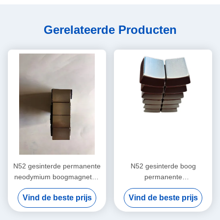
Gerelateerde Producten
N52 gesinterde permanente
N52 gesinterde boog
neodymium boogmagneten
permanente
NiCuNi aangepast formaat
neodymiummagneten
Vind de beste prijs
Vind de beste prijs
NiCuNi 25 mm x 30 mm x 9
m