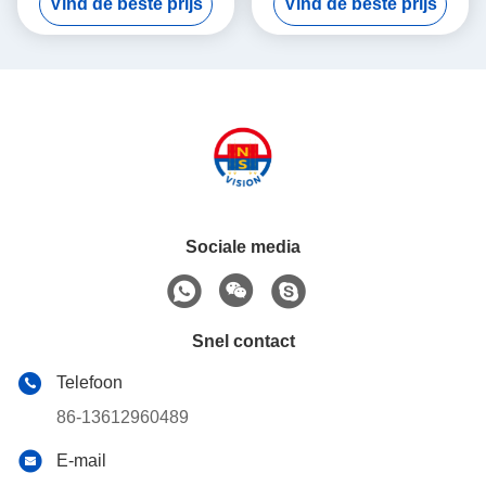
Vind de beste prijs
Vind de beste prijs
Bao en Fe2O3-
Ferrietring
Sociale media
Snel contact
Telefoon
86-13612960489
E-mail