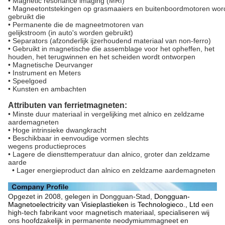
• Magnetic resonance imaging (MRI)
• Magneetontstekingen op grasmaaiers en buitenboordmotoren wo
gebruikt die
• Permanente die de magneetmotoren van
gelijkstroom (in auto's worden gebruikt)
• Separators (afzonderlijk ijzerhoudend materiaal van non-ferro)
• Gebruikt in magnetische die assemblage voor het opheffen, het
houden, het terugwinnen en het scheiden wordt ontworpen
• Magnetische Deurvanger
• Instrument en Meters
• Speelgoed
• Kunsten en ambachten
Attributen van ferrietmagneten:
• Minste duur materiaal in vergelijking met alnico en zeldzame
aardemagneten
• Hoge intrinsieke dwangkracht
• Beschikbaar in eenvoudige vormen slechts
wegens productieproces
• Lagere de diensttemperatuur dan alnico, groter dan zeldzame
aarde
• Lager energieproduct dan alnico en zeldzame aardemagneten
Opgezet in 2008, gelegen in Dongguan-Stad,
Dongguan-
Magnetoelectricity van Visieplastieken
is
Technologieco., Ltd
een
high-tech fabrikant voor magnetisch materiaal, specialiseren wij
ons hoofdzakelijk in permanente neodymiummagneet en