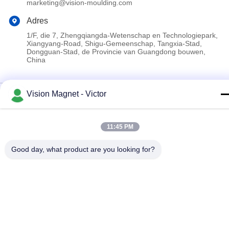
marketing@vision-moulding.com
Adres
1/F, die 7, Zhengqiangda-Wetenschap en Technologiepark,
Xiangyang-Road, Shigu-Gemeenschap, Tangxia-Stad,
Dongguan-Stad, de Provincie van Guangdong bouwen,
China
Privacybeleid
|
Sitemap
Vision Magnet - Victor
China Goede kwaliteit industriële neodymiummagneten
Auteursrecht © 2019-2026 Vision Magnetoelectricity Technology
11:45 PM
Co., Ltd. Alle rechten voorbehouden.
Good day, what product are you looking for?