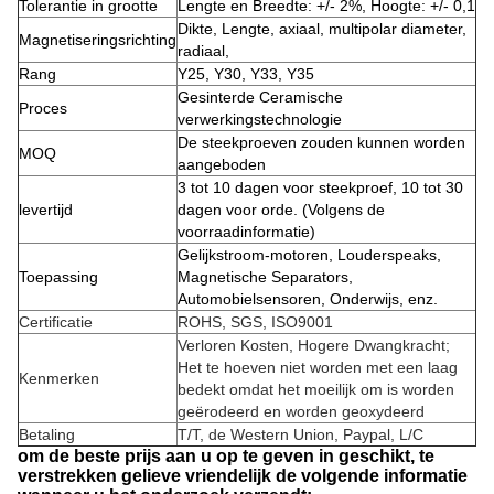
Tolerantie in grootte
Lengte en Breedte: +/- 2%, Hoogte: +/- 0,1
Dikte, Lengte, axiaal, multipolar diameter,
Magnetiseringsrichting
radiaal,
Rang
Y25, Y30, Y33, Y35
Gesinterde Ceramische
Proces
verwerkingstechnologie
De steekproeven zouden kunnen worden
MOQ
aangeboden
3 tot 10 dagen voor steekproef, 10 tot 30
levertijd
dagen voor orde. (Volgens de
voorraadinformatie)
Gelijkstroom-motoren, Louderspeaks,
Toepassing
Magnetische Separators,
Automobielsensoren, Onderwijs, enz.
Certificatie
ROHS, SGS, ISO9001
Verloren Kosten, Hogere Dwangkracht;
Het te hoeven niet worden met een laag
Kenmerken
bedekt omdat het moeilijk om is worden
geërodeerd en worden geoxydeerd
Betaling
T/T, de Western Union, Paypal, L/C
om de beste prijs aan u op te geven in geschikt, te
verstrekken gelieve vriendelijk de volgende informatie