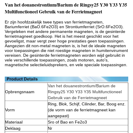
Van het douanestrontium/Barium de Ringsy25 Y30 Y33 Y35
Multifunctioneel Gebruik van de Ferrietmagneet
Er zijn hoofdzakelijk twee types van ferrietmagneten,
Bariumferriet (BaO.6Fe2O3) en Strontiumferriet (SrO.6Fe2O3).
Vergeleken met andere permanente magneten, is de gesinterde
ferrietmagneet goedkoop. Het is het meest geschikt voor het
gevoeligst, maar vergt zeer hoge prestaties geen toepassingen.
Aangezien dit non-metal magneten is, is het de ideale magneten
voor toepassingen die niet roestige magneten in humitenvirument
vereisen. De gesinterde ferrietmagneten worden wijd gebruikt in
vele verschillende toepassingen, zoals motoren, auto's,
magnetische selectieluidsprekers, en vele speciale toepassingen.
Van het douanestrontium/Barium de
Opbrengsnaam
Ringsy25 Y30 Y33 Y35 Multifunctioneel
Gebruik van de Ferrietmagneet
Ring, Blok, Schijf, Cilinder, Bar, Boog enz.
Vorm
(de vorm van de ferrietmagneet kan
aangepast)
Materiaal
Sro of Bao en Fe2o3
Deklaag
Nr