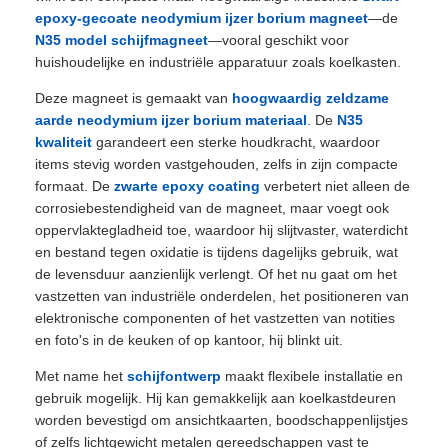
epoxy-gecoate neodymium ijzer borium magneet
—de
N35 model schijfmagneet
—vooral geschikt voor
huishoudelijke en industriële apparatuur zoals koelkasten.
Deze magneet is gemaakt van
hoogwaardig zeldzame
aarde neodymium ijzer borium materiaal
. De
N35
kwaliteit
garandeert een sterke houdkracht, waardoor
items stevig worden vastgehouden, zelfs in zijn compacte
formaat. De
zwarte epoxy coating
verbetert niet alleen de
corrosiebestendigheid van de magneet, maar voegt ook
oppervlaktegladheid toe, waardoor hij slijtvaster, waterdicht
en bestand tegen oxidatie is tijdens dagelijks gebruik, wat
de levensduur aanzienlijk verlengt. Of het nu gaat om het
vastzetten van industriële onderdelen, het positioneren van
elektronische componenten of het vastzetten van notities
en foto's in de keuken of op kantoor, hij blinkt uit.
Met name het
schijfontwerp
maakt flexibele installatie en
gebruik mogelijk. Hij kan gemakkelijk aan koelkastdeuren
worden bevestigd om ansichtkaarten, boodschappenlijstjes
of zelfs lichtgewicht metalen gereedschappen vast te