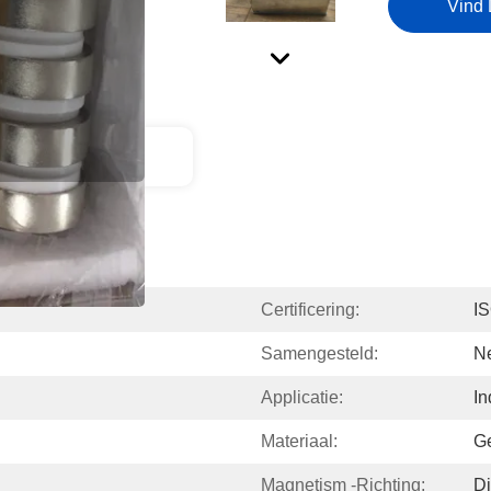
Vind 
ctbeschrijving
Certificering:
I
Samengesteld:
N
Applicatie:
In
Materiaal:
Ge
Magnetism -richting:
Di