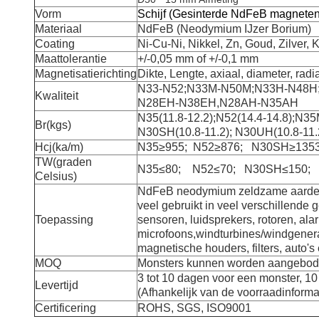
Vorm
Schijf (Gesinterde NdFeB magnete
Materiaal
NdFeB (Neodymium IJzer Borium)
Coating
Ni-Cu-Ni, Nikkel, Zn, Goud, Zilver, K
Maattolerantie
+/-0,05 mm of +/-0,1 mm
Magnetisatierichting
Dikte, Lengte, axiaal, diameter, radia
N33-N52;N33M-N50M;N33H-N48H
Kwaliteit
N28EH-N38EH,
N28AH-N35AH
N35(11.8-12.2);N52(14.4-14.8);N35
Br(kgs)
N30SH(10.8-11.2); N30UH(10.8-11.
Hcj(ka/m)
N35≥955; N52≥876; N30SH≥135
TW(graden
N35≤80; N52≤70; N30SH≤150;
Celsius)
NdFeB neodymium zeldzame aarde
veel gebruikt in veel verschillende 
Toepassing
sensoren, luidsprekers, rotoren, ala
microfoons,
windturbines/windgener
magnetische houders, filters, auto's
MOQ
Monsters kunnen worden aangebo
3 tot 10 dagen voor een monster, 10 
Levertijd
(Afhankelijk van de voorraadinforma
Certificering
ROHS, SGS, ISO9001