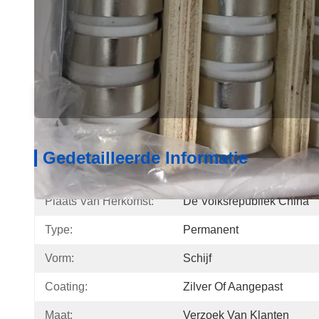
Gedetailleerde Informatie
Produ
Gedetailleerde Informatie
Plaats Van Herkomst:
De Volksrepubliek China
Type:
Permanent
Vorm:
Schijf
Coating:
Zilver Of Aangepast
Maat:
Verzoek Van Klanten