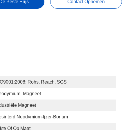
De Beste Prijs
Contact Opnemen
SO9001:2008; Rohs, Reach, SGS
eodymium -magneet
dustriële Magneet
sinterd Neodymium-Ijzer-Borium
kte Of Op Maat