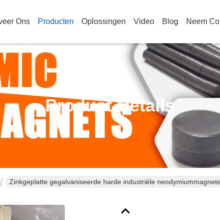
veer Ons
Producten
Oplossingen
Video
Blog
Neem Con
Product Details
Zinkgeplatte gegalvaniseerde harde industriële neodymiummagnet