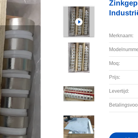
Zinkgep
Industr
Merknaam:
Modelnumme
Moq:
Prijs:
Levertijd:
Betalingsvoo