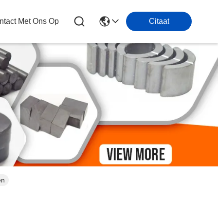
tact Met Ons Op
Citaat
en