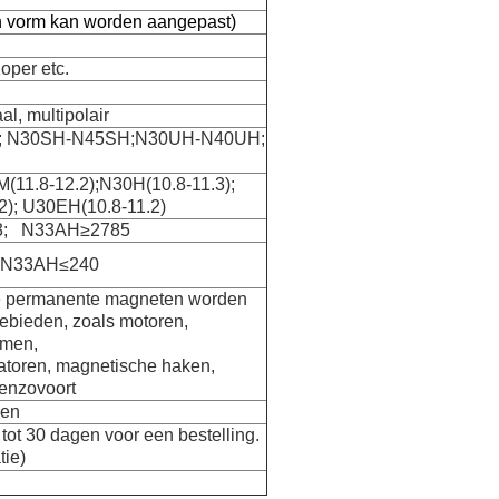
n vorm kan worden aangepast)
oper etc.
al, multipolair
; N30SH-N45SH;N30UH-N40UH;
M(11.8-12.2);N30H(10.8-11.3);
2); U30EH(10.8-11.2)
3; N33AH≥2785
 N33AH≤240
 permanente magneten worden
gebieden, zoals motoren,
rmen,
atoren, magnetische haken,
 enzovoort
den
tot 30 dagen voor een bestelling.
tie)