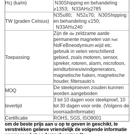
Hcj (ka/m)
N30Shipping en behandeling
≥1353; N33AH≥2785
N35≤80; N52≤70; N30Shipping
TW (graden Celsius)
en behandeling ≤150;
N33AH≤240
Zijn de
zeldzame aarde
de
permanente magneten van
het
NdFeBneodymium wijd
etc.
gebruik in velen verschillend
Toepassing
gebied, zoals motoren, sensor,
spreker, rotoren, alarm, microfoon,
windturbines/windgenerators,
magnetische haken, magnetische
houder, filtersauto's
De steekproeven zouden kunnen
MOQ
worden aangeboden
3 tot 10 dagen voor steekproef, 10
levertijd
tot 30 dagen voor orde. (Volgens de
voorraadinformatie)
Certificatie
ROHS, SGS, ISO9001
om de beste prijs aan u op te geven in geschikt, te
verstrekken gelieve vriendelijk de volgende informatie