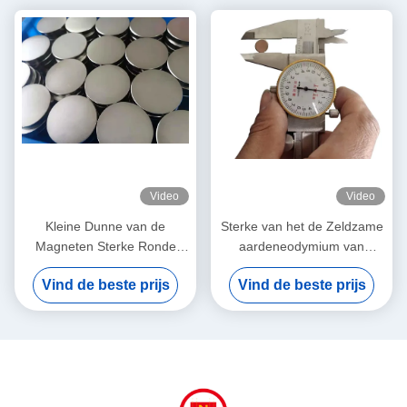
Video
Video
Kleine Dunne van de
Sterke van het de Zeldzame
Magneten Sterke Ronde
aardeneodymium van
Vlakke Ndfeb van het
Schijfndfeb Magneten 10mm
Vind de beste prijs
Vind de beste prijs
Douaneneodymium Magneet
X 1mm Gestalte gegeven
15mmX1mm
Douane