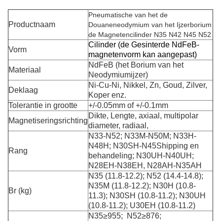
Pneumatische van het de
Productnaam
Douaneneodymium van het Ijzerborium
de Magnetencilinder N35 N42 N45 N52
Cilinder (de Gesinterde NdFeB-
Vorm
magnetenvorm kan aangepast)
NdFeB (het Borium van het
Materiaal
Neodymiumijzer)
Ni-Cu-Ni, Nikkel, Zn, Goud, Zilver,
Deklaag
Koper enz.
Tolerantie in grootte
+/-0.05mm of +/-0.1mm
Dikte, Lengte, axiaal, multipolar
Magnetiseringsrichting
diameter, radiaal,
N33-N52; N33M-N50M; N33H-
N48H; N30SH-N45Shipping en
Rang
behandeling; N30UH-N40UH;
N28EH-N38EH, N28AH-N35AH
N35 (11.8-12.2); N52 (14.4-14.8);
N35M (11.8-12.2); N30H (10.8-
Br (kg)
11.3); N30SH (10.8-11.2); N30UH
(10.8-11.2); U30EH (10.8-11.2)
N35≥955; N52≥876;