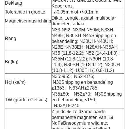
Ni-Cu-Ni, Nikkel, Zn, Goud, Zilver,
Deklaag
Koper enz.
Tolerantie in grootte
+/-0.05mm of +/-0.1mm
Dikte, Lengte, axiaal, multipolar
Magnetiseringsrichting
diameter, radiaal,
N33-N52; N33M-N50M; N33H-
N48H; N30SH-N45Shipping en
Rang
behandeling; N30UH-N40UH;
N28EH-N38EH, N28AH-N35AH
N35 (11.8-12.2); N52 (14.4-14.8);
N35M (11.8-12.2); N30H (10.8-
Br (kg)
11.3); N30SH (10.8-11.2); N30UH
(10.8-11.2); U30EH (10.8-11.2)
N35≥955; N52≥876;
Hcj (ka/m)
N30Shipping en behandeling
≥1353; N33AH≥2785
N35≤80; N52≤70; N30Shipping
TW (graden Celsius)
en behandeling ≤150;
N33AH≤240
Zijn de
zeldzame aarde
de
permanente magneten van
het
NdFeBneodymium wijd
etc.
gebruik in velen verschillend