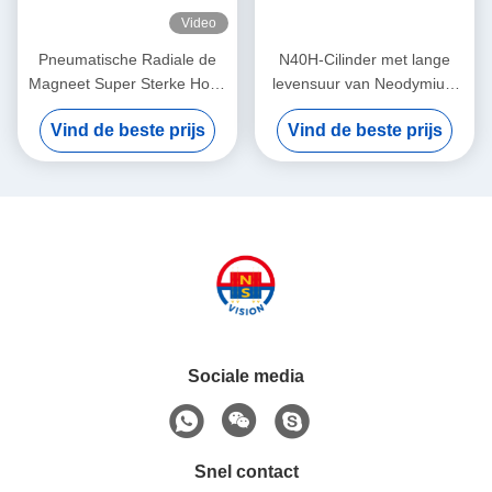
Video
Pneumatische Radiale de
N40H-Cilinder met lange
Magneet Super Sterke Hoge
levensuur van Neodymium
Prestaties van het
de Permanente Magneten
Vind de beste prijs
Vind de beste prijs
Cilinderneodymium
voor Medische Producten
Sociale media
Snel contact