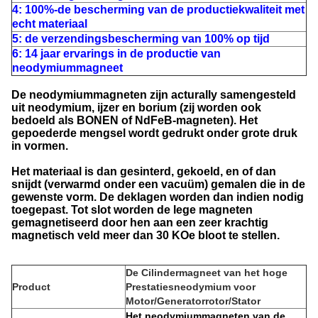
4: 100%-de bescherming van de productiekwaliteit met
echt materiaal
5: de verzendingsbescherming van 100% op tijd
6: 14 jaar ervarings in de productie van
neodymiummagneet
De neodymiummagneten zijn acturally samengesteld
uit neodymium, ijzer en borium (zij worden ook
bedoeld als BONEN of NdFeB-magneten). Het
gepoederde mengsel wordt gedrukt onder grote druk
in vormen.
Het materiaal is dan gesinterd, gekoeld, en of dan
snijdt (verwarmd onder een vacuüm) gemalen die in de
gewenste vorm. De deklagen worden dan indien nodig
toegepast. Tot slot worden de lege magneten
gemagnetiseerd door hen aan een zeer krachtig
magnetisch veld meer dan 30 KOe bloot te stellen.
De Cilindermagneet van het hoge
Product
Prestatiesneodymium voor
Motor/Generatorrotor/Stator
Het neodymiummagneten van de