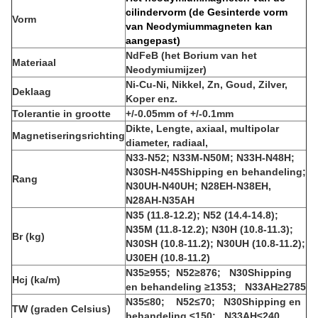
cilindervorm (de Gesinterde vorm
Vorm
van Neodymiummagneten kan
aangepast)
NdFeB (het Borium van het
Materiaal
Neodymiumijzer)
Ni-Cu-Ni, Nikkel, Zn, Goud, Zilver,
Deklaag
Koper enz.
Tolerantie in grootte
+/-0.05mm of +/-0.1mm
Dikte, Lengte, axiaal, multipolar
Magnetiseringsrichting
diameter, radiaal,
N33-N52; N33M-N50M; N33H-N48H;
N30SH-N45Shipping en behandeling;
Rang
N30UH-N40UH; N28EH-N38EH,
N28AH-N35AH
N35 (11.8-12.2); N52 (14.4-14.8);
N35M (11.8-12.2); N30H (10.8-11.3);
Br (kg)
N30SH (10.8-11.2); N30UH (10.8-11.2);
U30EH (10.8-11.2)
N35≥955; N52≥876; N30Shipping
Hcj (ka/m)
en behandeling ≥1353; N33AH≥2785
N35≤80; N52≤70; N30Shipping en
TW (graden Celsius)
behandeling ≤150; N33AH≤240