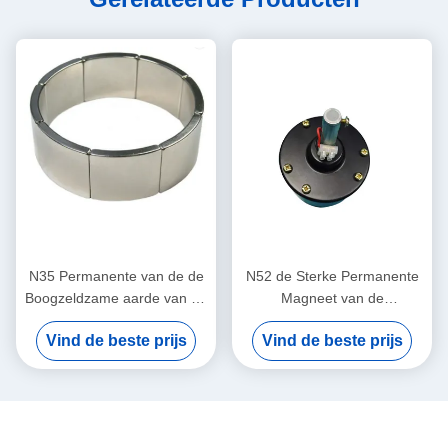
N35 Permanente van de de
N52 de Sterke Permanente
Boogzeldzame aarde van de
Magneet van de
Neodymiummotor Magneten
Neodymiumzeldzame aarde
Vind de beste prijs
Vind de beste prijs
Gebogen het
voor Windgenerators/Motor
Segmentmagneet