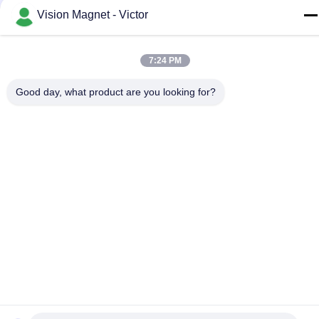
Vision Magnet - Victor
Privacybeleid
|
Sitemap
7:24 PM
China Goede kwaliteit industriële neodymiummagneten
Auteursrecht © 2019-2026 Dongguan Vision Plastics
Good day, what product are you looking for?
Magnetoelectricity Technology Co., Ltd. Alle rechten
voorbehouden.