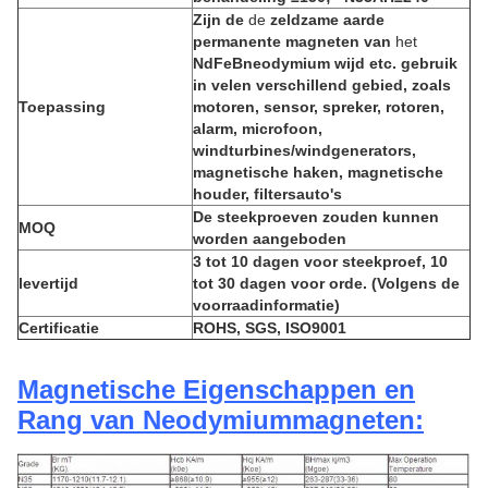
Zijn de
de
zeldzame aarde
permanente magneten van
het
NdFeBneodymium wijd
etc.
gebruik
in velen verschillend gebied, zoals
Toepassing
motoren, sensor, spreker, rotoren,
alarm, microfoon,
windturbines/windgenerators,
magnetische haken, magnetische
houder, filtersauto's
De steekproeven zouden kunnen
MOQ
worden aangeboden
3 tot 10 dagen voor steekproef, 10
levertijd
tot 30 dagen voor orde. (Volgens de
voorraadinformatie)
Certificatie
ROHS, SGS, ISO9001
Magnetische Eigenschappen en
Rang van Neodymiummagneten: